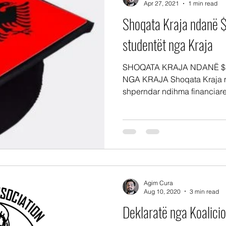
Apr 27, 2021
1 min read
Shoqata Kraja ndanë 
studentët nga Kraja
SHOQATA KRAJA NDANË $1
NGA KRAJA Shoqata Kraja m
shperndar ndihma financiare 
Agim Cura
Aug 10, 2020
3 min read
Deklaratë nga Koalicio