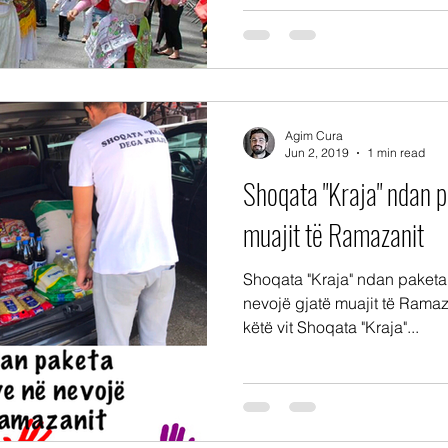
Agim Cura
Jun 2, 2019
1 min read
Shoqata "Kraja" ndan 
muajit të Ramazanit
Shoqata "Kraja" ndan paketa
nevojë gjatë muajit të Ramaza
këtë vit Shoqata "Kraja"...