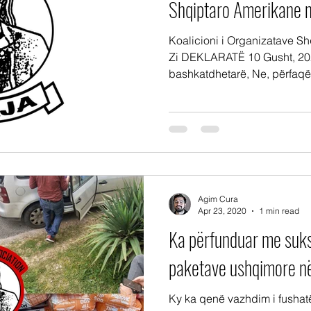
Shqiptaro Amerikane ng
Koalicioni i Organizatave Sh
Zi DEKLARATË 10 Gusht, 2020 Të dashur
bashkatdhetarë, Ne, përfaqës
Agim Cura
Apr 23, 2020
1 min read
Ka përfunduar me suks
paketave ushqimore në 
Ky ka qenë vazhdim i fushat