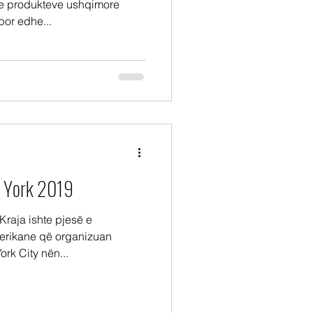
 e produkteve ushqimore
or edhe...
w York 2019
raja ishte pjesë e
merikane që organizuan
rk City nën...