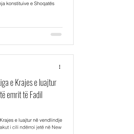
ja konstituive e Shoqatës
ga e Krajes e luajtur
të emrit të Fadil
rajes e luajtur në vendlindje
akut i cili ndërroi jetë në New