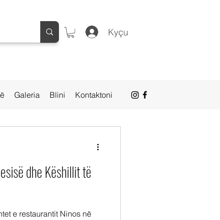
Kyçu
së
Galeria
Blini
Kontaktoni
esisë dhe Këshillit të
tet e restaurantit Ninos në