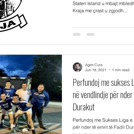
Staten Island u mbajt mbledh
Kraja me çrast u zgjodh...
Agim Cura
Jun 18, 2021
1 min read
Perfundoj me sukses Li
në vendlindje për nder 
Durakut
Perfundoj me Sukses Liga e K
për nder të emrit të Fadil Dur