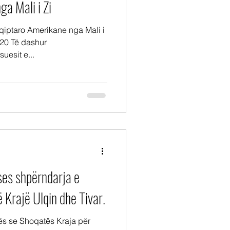
a Mali i Zi
qiptaro Amerikane nga Mali i
uesit e...
es shpërndarja e
Krajë Ulqin dhe Tivar.
ës se Shoqatës Kraja për