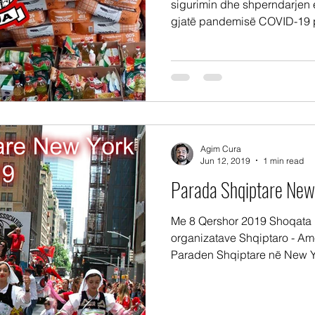
sigurimin dhe shperndarjen
gjatë pandemisë COVID-19 p
Agim Cura
Jun 12, 2019
1 min read
Parada Shqiptare Ne
Me 8 Qershor 2019 Shoqata K
organizatave Shqiptaro - A
Paraden Shqiptare në New Yo