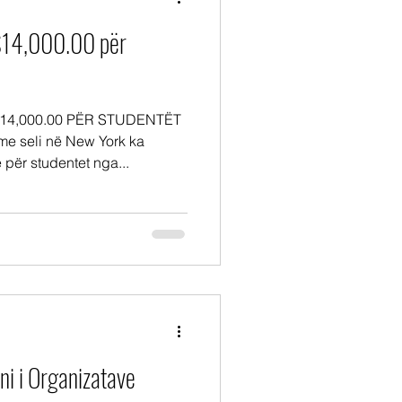
$14,000.00 për
4,000.00 PËR STUDENTËT
e seli në New York ka
për studentet nga...
ni i Organizatave