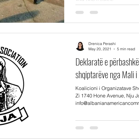
York dhe u varros...
Drenica Perashi
May 20, 2021
5 min read
Deklaratë e përbashkë
shqiptarëve nga Mali i
Koalicioni i Organizatave Sh
Zi 1740 Hone Avenue, Nju J
info@albanianamericancommu