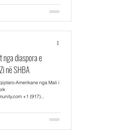
t nga diaspora e
 Zi në SHBA
qiptaro-Amerikane nga Mali i
ork
nity.com +1 (917)...