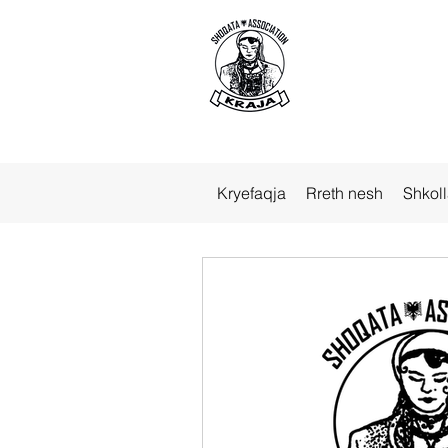
Kryefaqja
Rreth nesh
Shkol