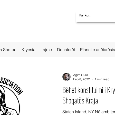
la Shqipe
Kryesia
Lajme
Donatorët
Planet e anëtarësi
Agim Cura
Feb 8, 2022
1 min read
Bëhet konstituimi i Kry
Shoqatës Kraja
Staten Island, NY Në ambijen