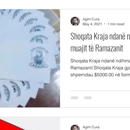
Agim Cura
May 4, 2021
1 min read
Shoqata Kraja ndanë n
muajit të Ramazanit
Shoqata Kraja ndanë ndihma f
Ramazanit Shoqata Kraja gja
shperndau $5000.00 në formë
Agim Cura