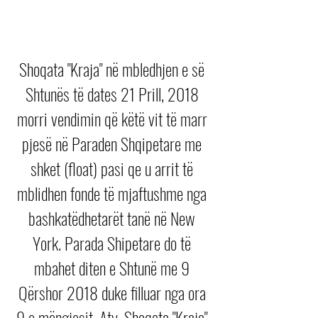
Shoqata "Kraja" në mbledhjen e së 
Shtunës të dates 21 Prill, 2018 
morri vendimin që këtë vit të marr 
pjesë në Paraden Shqipetare me 
shket (float) pasi qe u arrit të 
mblidhen fonde të mjaftushme nga 
bashkatëdhetarët tanë në New 
York. Parada Shipetare do të 
mbahet diten e Shtunë me 9 
Qërshor 2018 duke filluar nga ora 
9 e mëngjesit. Aty, Shoqata "Kraja" 