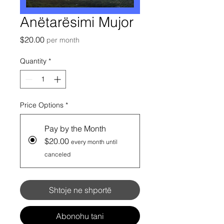
Anëtarësimi Mujor
Price
$20.00
per month
Quantity
*
Price Options
*
Pay by the Month
$20.00
every month until
canceled
Shtoje ne shportë
Abonohu tani