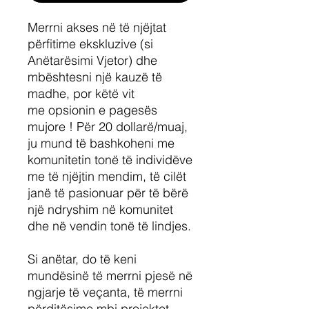
Merrni akses në të njëjtat
përfitime ekskluzive (si
Anëtarësimi Vjetor) dhe
mbështesni një kauzë të
madhe, por këtë vit
me opsionin e pagesës
mujore ! Për 20 dollarë/muaj,
ju mund të bashkoheni me
komunitetin tonë të individëve
me të njëjtin mendim, të cilët
janë të pasionuar për të bërë
një ndryshim në komunitet
dhe në vendin tonë të lindjes.
Si anëtar, do të keni
mundësinë të merrni pjesë në
ngjarje të veçanta, të merrni
përditësime mbi projektet