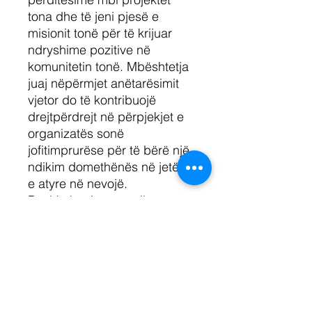
tona dhe të jeni pjesë e
misionit tonë për të krijuar
ndryshime pozitive në
komunitetin tonë. Mbështetja
juaj nëpërmjet anëtarësimit
vjetor do të kontribuojë
drejtpërdrejt në përpjekjet e
organizatës sonë
jofitimprurëse për të bërë një
ndikim domethënës në jetën
e atyre në nevojë.
Bashkohuni me ne dhe
bëhuni një pjesë integrale e
komunitetit tonë të
përkushtuar për të ndihmuar
të tjerët.