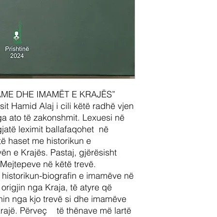
LAME DHE IMAMËT E KRAJËS”
esit Hamid Alaj i cili këtë radhë vjen
ga ato të zakonshmit. Lexuesi në
gjatë leximit ballafaqohet në
ë haset me historikun e
ën e Krajës. Pastaj, gjërësisht
 Mejtepeve në këtë trevë.
 historikun-biografin e imamëve në
origjin nga Kraja, të atyre që
hin nga kjo trevë si dhe imamëve
rajë. Përveç të thënave më lartë