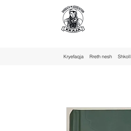
Kryefaqja
Rreth nesh
Shkol