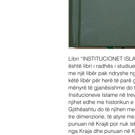
Libri “INSTITUCIONET IS
është libri i radhës i studiu
me një libër pak ndryshe n
këtë libër për herë të parë 
mënyrë të gjanësishme do t
Insitucioneve Islame në trev
njihet edhe me historikun e
Gjithëashtu do të njihen me
tre dimenzione, të atyre me 
punuan në Krajë por nuk is
nga Kraja dhe punuan në K