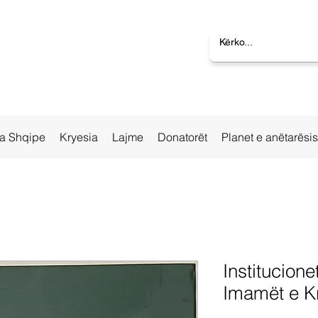
la Shqipe
Kryesia
Lajme
Donatorët
Planet e anëtarësi
Institucion
Imamët e K