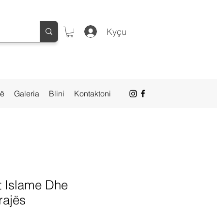
Kyçu
së
Galeria
Blini
Kontaktoni
et Islame Dhe
rajës