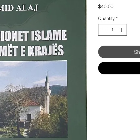
Price
$40.00
Quantity
*
Sh