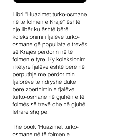
Libri “Huazimet turko-osmane
në të folmen e Krajë” është
një libër ku është bërë
koleksionimi i fjalëve turko-
osmane që popullata e trevës
së Krajës përdorin në të
folmen e tyre. Ky koleksionim
i këtyre fjalëve është bërë në
përputhje me përdorimin
fjalorëve të ndryshë duke
bërë zbërthimin e fjalëve
turko-osmane në gjuhën e të
folmës së trevë dhe në gjuhë
letrare shqipe.
The book "Huazimet turko-
osmane në të folmen e