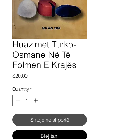
Huazimet Turko-
Osmane Në Të
Folmen E Krajës
Price
$20.00
Quantity
*
Shtoje ne shportë
Blej tani