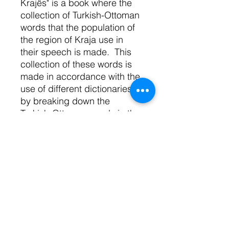
Krajës" is a book where the
collection of Turkish-Ottoman
words that the population of
the region of Kraja use in
their speech is made. This
collection of these words is
made in accordance with the
use of different dictionaries
by breaking down the
Turkish-Ottoman words in the
spoken language of Treve
and in the Albanian literary
language.
Rreth nesh
Shkolla Shqipe
Kryesia
Planet e anëtarësisë