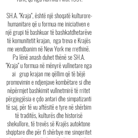
SH.A. "Kraja", është një shoqatë kulturore-
humanitare që u formua me iniciativen e 
një grupi të bashkuar të bashkatdhetarëve 
të komunitetit krajan,  nga treva e Krajës 
me vendbanim në New York me rrethinë. 
Pa lënë anash duhet thënë se SH.A. 
"Kraja" u formua në mënyrë vullnetare nga 
ai   grup krajan me qëllim që të bëjë 
promovimin e ndjenjave kombëtare si dhe 
nëpërmjet bashkimit vullnetmirë të rritet 
përgjegjësia e çdo antari dhe simpatizanti 
të saj, për të vu aftësitë e tyre në shërbim 
të traditës, kulturës dhe historisë 
shekullore, të trevës së Krajës autoktone 
shqiptare dhe për t'i shërbye me sinqeritet 