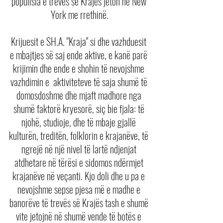
popullsia e trevës së Krajës jeton në New 
York me rrethinë.
Krijuesit e SH.A. "Kraja" si dhe vazhduesit 
e mbajtjes së saj ende aktive, e kanë parë 
krijimin dhe ende e shohin të nevojshme 
vazhdimin e  aktiviteteve të saja shumë të 
domosdoshme dhe mjaft madhore nga 
shumë faktorë kryesorë, siç bie fjala: të 
njohë, studioje, dhe të mbaje gjallë 
kulturën, treditën, folklorin e krajanëve, të 
ngrejë në një nivel të lartë ndjenjat 
atdhetare në tërësi e sidomos ndërmjet 
krajanëve në veçanti. Kjo doli dhe u pa e 
nevojshme sepse pjesa më e madhe e 
banorëve të trevës së Krajës tash e shumë 
vite jetojnë në shumë vende të botës e 