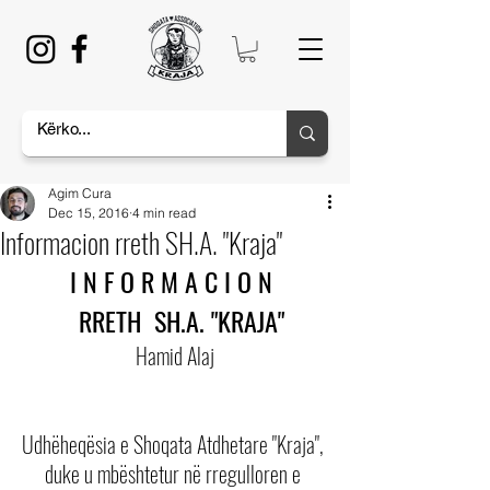
Agim Cura
Dec 15, 2016
4 min read
Informacion rreth SH.A. "Kraja"
I N F O R M A C I O N  
  RRETH  SH.A. "KRAJA"
Hamid Alaj
Udhëheqësia e Shoqata Atdhetare "Kraja", 
duke u mbështetur në rregulloren e 