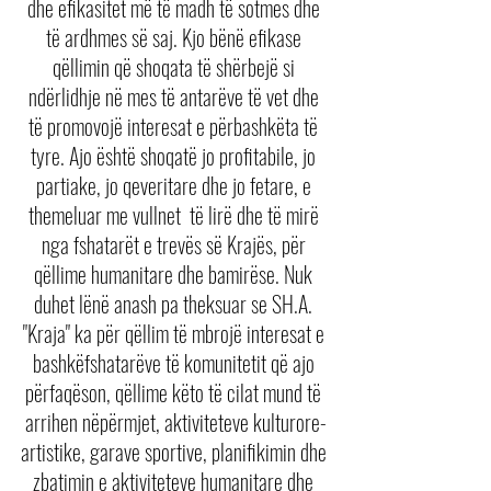
dhe efikasitet më të madh të sotmes dhe 
të ardhmes së saj. Kjo bënë efikase 
qëllimin që shoqata të shërbejë si 
ndërlidhje në mes të antarëve të vet dhe 
të promovojë interesat e përbashkëta të 
tyre. Ajo është shoqatë jo profitabile, jo 
partiake, jo qeveritare dhe jo fetare, e 
themeluar me vullnet  të lirë dhe të mirë 
nga fshatarët e trevës së Krajës, për 
qëllime humanitare dhe bamirëse. Nuk 
duhet lënë anash pa theksuar se SH.A. 
"Kraja" ka për qëllim të mbrojë interesat e 
bashkëfshatarëve të komunitetit që ajo 
përfaqëson, qëllime këto të cilat mund të 
arrihen nëpërmjet, aktiviteteve kulturore-
artistike, garave sportive, planifikimin dhe 
zbatimin e aktiviteteve humanitare dhe 