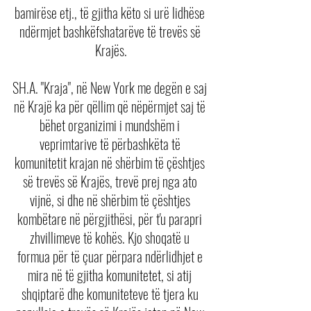
bamirëse etj., të gjitha këto si urë lidhëse 
ndërmjet bashkëfshatarëve të trevës së 
Krajës.
SH.A. "Kraja", në New York me degën e saj 
në Krajë ka për qëllim që nëpërmjet saj të 
bëhet organizimi i mundshëm i 
veprimtarive të përbashkëta të 
komunitetit krajan në shërbim të çështjes 
së trevës së Krajës, trevë prej nga ato 
vijnë, si dhe në shërbim të çështjes 
kombëtare në përgjithësi, për t'u parapri 
zhvillimeve të kohës. Kjo shoqatë u 
formua për të çuar përpara ndërlidhjet e 
mira në të gjitha komunitetet, si atij 
shqiptarë dhe komuniteteve të tjera ku 