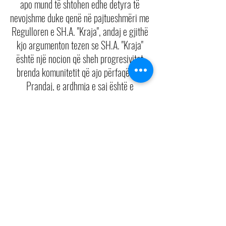
apo mund të shtohen edhe detyra të 
nevojshme duke qenë në pajtueshmëri me 
Regulloren e SH.A. "Kraja", andaj e gjithë 
kjo argumenton tezen se SH.A. "Kraja" 
është një nocion që sheh progresivitet 
brenda komunitetit që ajo përfaqëson. 
Prandaj, e ardhmja e saj është e 
ndritshme, ku të gjithë krajanët shikojnë 
përpara për të qenë pjesë e ndritshme e 
shoqërisë ku jetojnë.
Shoqata "Kraja", New York, Krajë
Kryetari: Hamid Alaj