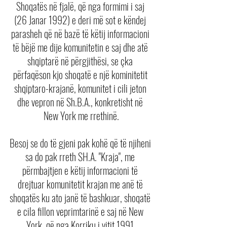
Shoqatës në fjalë, që nga formimi i saj 
(26 Janar 1992) e deri më sot e këndej 
parasheh që në bazë të këtij informacioni 
të bëjë me dije komunitetin e saj dhe atë 
shqiptarë në përgjithësi, se çka 
përfaqëson kjo shoqatë e një kominitetit 
shqiptaro-krajanë, komunitet i cili jeton 
dhe vepron në Sh.B.A., konkretisht në 
New York me rrethinë.
Besoj se do të gjeni pak kohë që të njiheni 
sa do pak rreth SH.A. "Kraja", me 
përmbajtjen e këtij informacioni të 
drejtuar komunitetit krajan me anë të 
shoqatës ku ato janë të bashkuar, shoqatë 
e cila fillon veprimtarinë e saj në New 
York, që nga Korriku i vitit 1991.