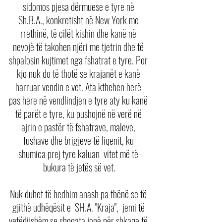
sidomos pjesa dërmuese e tyre në 
Sh.B.A., konkretisht në New York me 
rrethinë, të cilët kishin dhe kanë në 
nevojë të takohen njëri me tjetrin dhe të 
shpalosin kujtimet nga fshatrat e tyre. Por 
kjo nuk do të thotë se krajanët e kanë 
harruar vendin e vet. Ata kthehen herë 
pas here në vendlindjen e tyre aty ku kanë 
të parët e tyre, ku pushojnë në verë në 
ajrin e pastër të fshatrave, maleve, 
fushave dhe brigjeve të liqenit, ku 
shumica prej tyre kaluan  vitet më të 
bukura të jetës së vet.
Nuk duhet të hedhim anash pa thënë se të 
gjithë udhëqësit e  SH.A. "Kraja",  jemi të 
vetëdijshëm se shoqata jonë për shkaqe të 