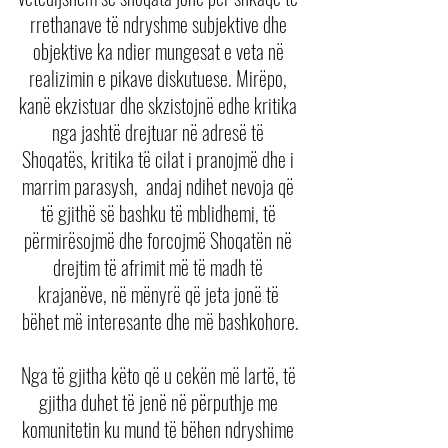
rrethanave të ndryshme subjektive dhe 
objektive ka ndier mungesat e veta në 
realizimin e pikave diskutuese. Mirëpo, 
kanë ekzistuar dhe skzistojnë edhe kritika 
nga jashtë drejtuar në adresë të 
Shoqatës, kritika të cilat i pranojmë dhe i 
marrim parasysh,  andaj ndihet nevoja që 
të gjithë së bashku të mblidhemi, të 
përmirësojmë dhe forcojmë Shoqatën në 
drejtim të afrimit më të madh të 
krajanëve, në mënyrë që jeta jonë të 
bëhet më interesante dhe më bashkohore.
Nga të gjitha këto që u cekën më lartë, të 
gjitha duhet të jenë në përputhje me 
komunitetin ku mund të bëhen ndryshime 