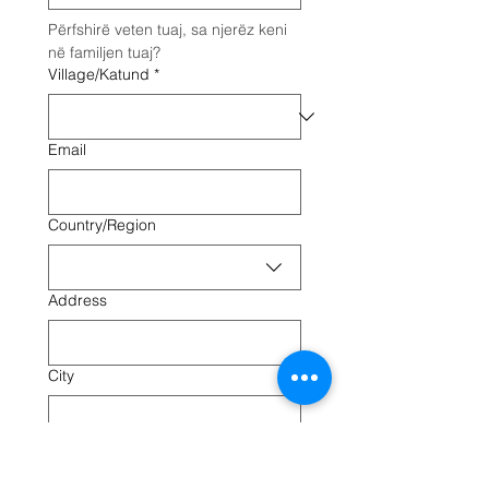
Përfshirë veten tuaj, sa njerëz keni 
në familjen tuaj?
Village/Katund
*
Email
Multi-line address
Country/Region
Address
City
Zip / Postal code