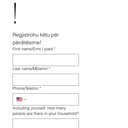
!
Regjistrohu këtu për 
përditësime!
First name/Emri i parë
*
Last name/Mbiemri
*
Phone/Telefon
*
Including yourself, how many
people are there in your household?