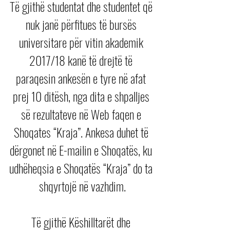
Të gjithë studentat dhe studentet që 
nuk janë përfitues të bursës 
universitare për vitin akademik 
2017/18 kanë të drejtë të 
paraqesin ankesën e tyre në afat 
prej 10 ditësh, nga dita e shpalljes 
së rezultateve në Web faqen e 
Shoqates “Kraja”. Ankesa duhet të 
dërgonet në E-mailin e Shoqatës, ku 
udhëheqsia e Shoqatës “Kraja” do ta 
shqyrtojë në vazhdim.
Të gjithë Këshilltarët dhe 