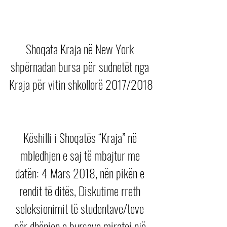
Shoqata Kraja në New York 
shpërnadan bursa për sudnetët nga 
Kraja për vitin shkollorë 2017/2018
Këshilli i Shoqatës “Kraja” në 
mbledhjen e saj të mbajtur me 
datën: 4 Mars 2018, nën pikën e 
rendit të ditës, Diskutime rreth 
seleksionimit të studentave/teve 
për dhënien e bursave miratoi një 