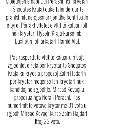
Mbledhjen e hapi Dul Perashi (ish kryetari 
i Shoqatës Kraja) duke falenderuar të 
pranishmit në pjesmarrjen dhe kontributin 
e tyre. Për aktivitetet e vitit të kaluar foli 
nën kryetari Hysejn Kraja kurse mbi 
buxhetin foli arkatari Hamid Alaj.
Pas rasportit të vitit të kaluar u mbajt 
zgjedhjet e reja për kryetar të Shoqatës 
Kraja ku kryesia propozoj Zaim Hadarin 
për kryetar meqense ish-kryetari nuk 
kandidoj në zgjedhje. Mirsad Kovaçi u 
propozua nga Nefail Perashi. Pas 
numërimit të votave krytar me 31 vota u 
zgjodh Mirsad Kovaçi kurse Zaim Hajdari 
fitoj 23 vota.