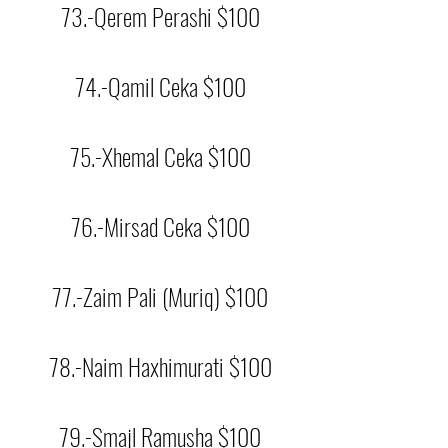
73.-Qerem Perashi $100
74.-Qamil Ceka $100
75.-Xhemal Ceka $100
76.-Mirsad Ceka $100
77.-Zaim Pali (Muriq) $100
78.-Naim Haxhimurati $100
79.-Smajl Ramusha $100