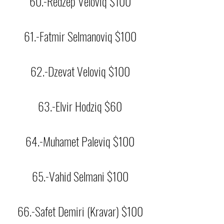
60.-Redzep Veloviq $100
61.-Fatmir Selmanoviq $100
62.-Dzevat Veloviq $100
63.-Elvir Hodziq $60
64.-Muhamet Paleviq $100
65.-Vahid Selmani $100
66.-Safet Demiri (Kravar) $100