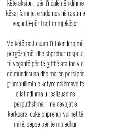
këtë aksion,  për t'i dalë në ndihmë 
kësaj familje, e sidomos në rastin e 
veçantë-për trajtim mjekësor.
Me këtë rast duam t'i falenderojmë, 
përgëzojmë  dhe shprehur respekt 
të veçantë për të gjithë ata individ 
që mundësuan dhe morën përsipër 
grumbullimin e këtyre ndihmave të 
cilat ndihma u realizuan në 
përputhshmëri me nevojat e 
kërkuara, duke shprehur vullnet të 
mirë, sepse për të mbledhur 