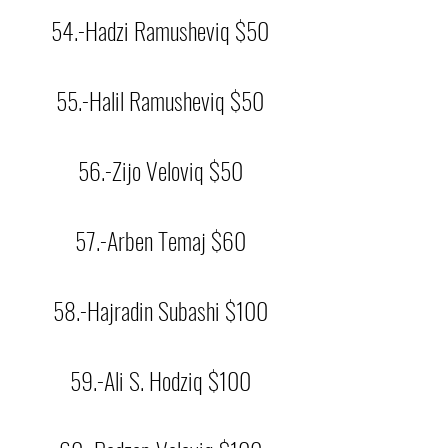
54.-Hadzi Ramusheviq $50
55.-Halil Ramusheviq $50
56.-Zijo Veloviq $50
57.-Arben Temaj $60
58.-Hajradin Subashi $100
59.-Ali S. Hodziq $100