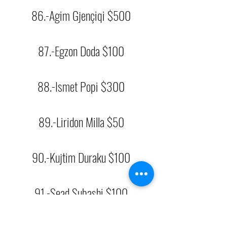
86.-Agim Gjençiqi $500
87.-Egzon Doda $100
88.-Ismet Popi $300
89.-Liridon Milla $50
90.-Kujtim Duraku $100
91.-Sead Subashi $100