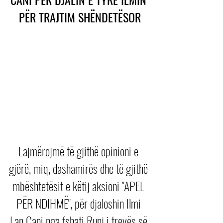
PËR TRAJTIM SHËNDETËSOR
Lajmërojmë të gjithë opinioni e 
gjërë, miq, dashamirës dhe të gjithë 
mbështetësit e këtij aksioni "APEL 
PËR NDIHMË", për djaloshin Ilmi 
Lan Cani nga fshati Runj i trevës së 