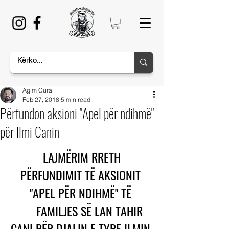
Agim Cura
Feb 27, 2018
5 min read
Përfundon aksioni "Apel për ndihmë"
për Ilmi Canin
LAJMËRIM RRETH 
PËRFUNDIMIT TË AKSIONIT 
"APEL PËR NDIHMË" TË 
      FAMILJES SË LAN TAHIR 
CANI PËR DJALIN E TYRE ILMIN 