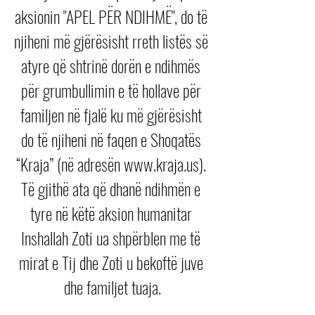
aksionin "APEL PËR NDIHMË", do të 
njiheni më gjërësisht rreth listës së 
atyre që shtrinë dorën e ndihmës 
për grumbullimin e të hollave për 
familjen në fjalë ku më gjërësisht 
do të njiheni në faqen e Shoqatës 
“Kraja” (në adresën www.kraja.us). 
Të gjithë ata që dhanë ndihmën e 
tyre në këtë aksion humanitar 
Inshallah Zoti ua shpërblen me të 
mirat e Tij dhe Zoti u bekoftë juve 
dhe familjet tuaja.