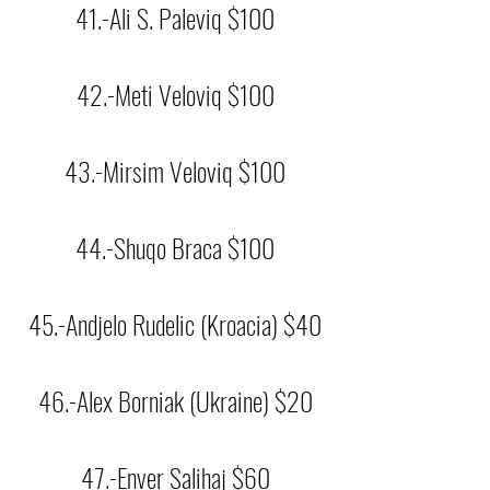
41.-Ali S. Paleviq $100
42.-Meti Veloviq $100
43.-Mirsim Veloviq $100
44.-Shuqo Braca $100
45.-Andjelo Rudelic (Kroacia) $40
46.-Alex Borniak (Ukraine) $20
47.-Enver Salihaj $60