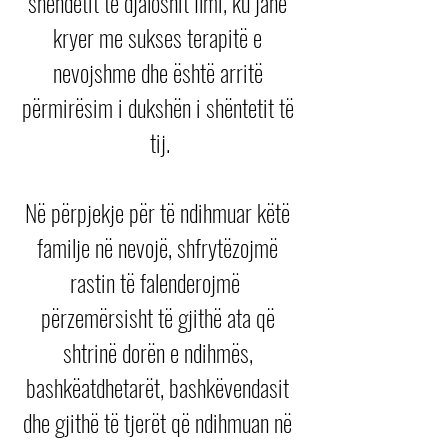
shëndetit të djaloshit Ilmi, ku janë 
kryer me sukses terapitë e 
nevojshme dhe është arritë 
përmirësim i dukshën i shëntetit të 
tij.
Në përpjekje për të ndihmuar këtë 
familje në nevojë, shfrytëzojmë 
rastin të falenderojmë  
përzemërsisht të gjithë ata që 
shtrinë dorën e ndihmës, 
bashkëatdhetarët, bashkëvendasit 
dhe gjithë të tjerët që ndihmuan në 