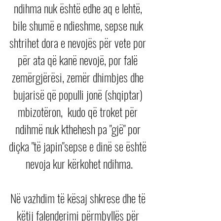
ndihma nuk është edhe aq e lehtë, 
bile shumë e ndieshme, sepse nuk 
shtrihet dora e nevojës për vete por 
për ata që kanë nevojë, por falë 
zemërgjërësi, zemër dhimbjes dhe 
bujarisë që populli jonë (shqiptar) 
mbizotëron,  kudo që troket për 
ndihmë nuk kthehesh pa "gjë" por 
diçka "të japin"sepse e dinë se është 
nevoja kur kërkohet ndihma.
Në vazhdim të kësaj shkrese dhe të 
këtij falenderimi përmbyllës për 