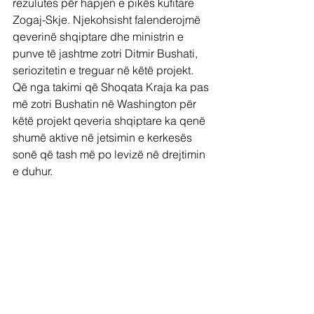
rezulutes për hapjen e pikës kufitare 
Zogaj-Skje. Njekohsisht falenderojmë 
qeverinë shqiptare dhe ministrin e 
punve të jashtme zotri Ditmir Bushati, 
seriozitetin e treguar në këtë projekt. 
Që nga takimi që Shoqata Kraja ka pas 
më zotri Bushatin në Washington për 
këtë projekt qeveria shqiptare ka qenë 
shumë aktive në jetsimin e kerkesës 
sonë që tash më po levizë në drejtimin 
e duhur.