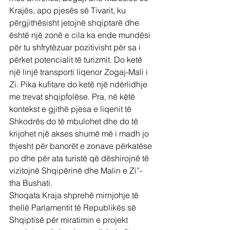
Krajës, apo pjesës së Tivarit, ku 
përgjithësisht jetojnë shqiptarë dhe 
është një zonë e cila ka ende mundësi 
për tu shfrytëzuar pozitivisht për sa i 
përket potencialit të turizmit. Do ketë 
një linjë transporti liqenor Zogaj-Mali i 
Zi. Pika kufitare do ketë një ndërlidhje 
me trevat shqipfolëse. Pra, në këtë 
kontekst e gjithë pjesa e liqenit të 
Shkodrës do të mbulohet dhe do të 
krijohet një akses shumë më i madh jo 
thjesht për banorët e zonave përkatëse 
po dhe për ata turistë që dëshirojnë të 
vizitojnë Shqipërinë dhe Malin e Zi”-
tha Bushati.
Shoqata Kraja shprehë mirnjohje të 
thellë Parlamentit të Republikës së 
Shqiptisë për miratimin e projekt 