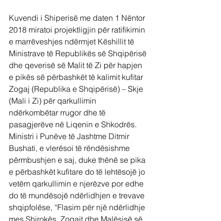
Kuvendi i Shiperisë me daten 1 Nëntor 
2018 miratoi projektligjin për ratifikimin 
e marrëveshjes ndërmjet Këshillit të 
Ministrave të Republikës së Shqipërisë 
dhe qeverisë së Malit të Zi për hapjen 
e pikës së përbashkët të kalimit kufitar 
Zogaj (Republika e Shqipërisë) – Skje 
(Mali i Zi) për qarkullimin 
ndërkombëtar rrugor dhe të 
pasagjerëve në Liqenin e Shkodrës.
Ministri i Punëve të Jashtme Ditmir 
Bushati, e vlerësoi të rëndësishme 
përmbushjen e saj, duke thënë se pika 
e përbashkët kufitare do të lehtësojë jo 
vetëm qarkullimin e njerëzve por edhe 
do të mundësojë ndërlidhjen e trevave 
shqipfolëse, “Flasim për një ndërlidhje 
mes Shirokës, Zogajt dhe Malësisë së 