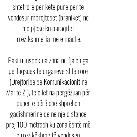
shtetrore per kete pune per te 
vendosur mbrojteset (braniket) ne 
nje pjese ku paraqitet 
rrezikshmeria me e madhe.
Pasi u inspektua zona ne fjale nga 
perfaqsues te organeve shtetrore 
(Drejtorise se Komunikacionit në 
Mal te Zi), te cilet na pergëzuan për 
punen e bërë dhe shprehen 
gadishmërinë që në një distancë 
prej 100 metrash ku zona është më 
e rrëzikëshme të vendosen 