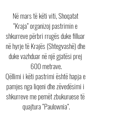
Në mars të këti viti, Shoqatat 
“Kraja” organizoj pastrimin e 
shkurreve përbri rrugës duke filluar 
në hyrje të Krajës (Shtegvashë) dhe 
duke vazhduar në një gjatësi prej 
600 metrave.
Qëllimi i këti pastrimi është hapja e 
pamjes nga liqeni dhe zëvedësimi i 
shkurreve me pemët zbukuruese të 
quajtura “Paulownia”.