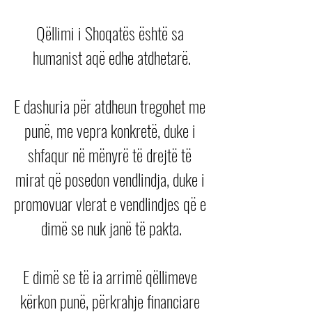
Qëllimi i Shoqatës është sa 
humanist aqë edhe atdhetarë.
E dashuria për atdheun tregohet me 
punë, me vepra konkretë, duke i 
shfaqur në mënyrë të drejtë të 
mirat që posedon vendlindja, duke i 
promovuar vlerat e vendlindjes që e 
dimë se nuk janë të pakta.
E dimë se të ia arrimë qëllimeve 
kërkon punë, përkrahje financiare 