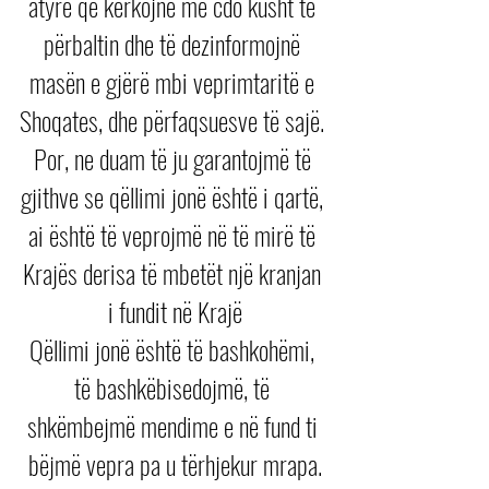
atyre që kerkojnë me cdo kusht të 
përbaltin dhe të dezinformojnë 
masën e gjërë mbi veprimtaritë e 
Shoqates, dhe përfaqsuesve të sajë. 
Por, ne duam të ju garantojmë të 
gjithve se qëllimi jonë është i qartë, 
ai është të veprojmë në të mirë të 
Krajës derisa të mbetët një kranjan 
i fundit në Krajë
Qëllimi jonë është të bashkohëmi, 
të bashkëbisedojmë, të 
shkëmbejmë mendime e në fund ti 
bëjmë vepra pa u tërhjekur mrapa.