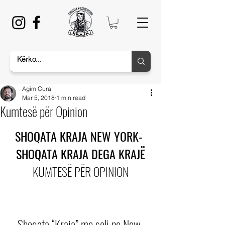
Agim Cura
Mar 5, 2018
1 min read
Kumtesë për Opinion
SHOQATA KRAJA NEW YORK- 
SHOQATA KRAJA DEGA KRAJË
KUMTESË PËR OPINION
Shoqata “Kraja” me seli ne New 