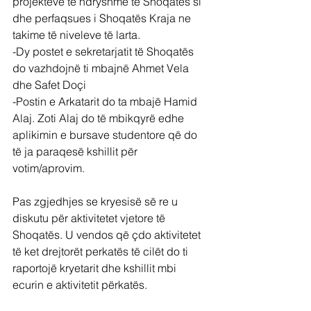
projekteve të ndryshme të Shoqatës si 
dhe perfaqsues i Shoqatës Kraja ne 
takime të niveleve të larta.
-Dy postet e sekretarjatit të Shoqatës 
do vazhdojnë ti mbajnë Ahmet Vela 
dhe Safet Doçi
-Postin e Arkatarit do ta mbajë Hamid 
Alaj. Zoti Alaj do të mbikqyrë edhe 
aplikimin e bursave studentore që do 
të ja paraqesë kshillit për 
votim/aprovim.
Pas zgjedhjes se kryesisë së re u 
diskutu për aktivitetet vjetore të 
Shoqatës. U vendos që çdo aktivitetet 
të ket drejtorët perkatës të cilët do ti 
raportojë kryetarit dhe kshillit mbi 
ecurin e aktivitetit përkatës.