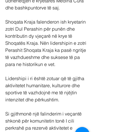
udheheqjen e kryetares Medina Cura 
dhe bashkpuntorve të saj.
Shoqata Kraja falenderon ish kryetarin 
zotri Dul Perashin për punën dhe 
kontributin dy vjeçarë në krye të 
Shoqatës Kraja. Nën lidershipin e zotri 
Perashit Shoqata Kraja ka pasë ngritje 
të vazhdueshme dhe suksese të pa 
para ne historikun e vet.
Lidershipi i ri është zotuar që të gjitha 
aktivitetet humanitare, kulturore dhe 
sportive të vazhdojnë me të njëjtin 
intenzitet dhe përkushtim.
Si gjithmonë një falinderim i veçantë 
shkonë për komunitetin tonë I cili 
perkrahë pa rezervë aktivitetet e 