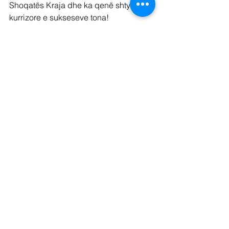
Shoqatës Kraja dhe ka qenë shtyllë 
kurrizore e sukseseve tona!
Me Rrespekt
Shoqata Kraja, NY
See All
Recent Posts