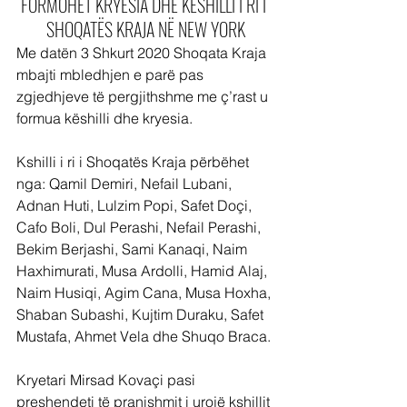
FORMOHET KRYESIA DHE KËSHILLI I RI I 
SHOQATËS KRAJA NË NEW YORK
Me datën 3 Shkurt 2020 Shoqata Kraja 
mbajti mbledhjen e parë pas 
zgjedhjeve të pergjithshme me ç’rast u 
formua këshilli dhe kryesia.
Kshilli i ri i Shoqatës Kraja përbëhet 
nga: Qamil Demiri, Nefail Lubani, 
Adnan Huti, Lulzim Popi, Safet Doçi, 
Cafo Boli, Dul Perashi, Nefail Perashi, 
Bekim Berjashi, Sami Kanaqi, Naim 
Haxhimurati, Musa Ardolli, Hamid Alaj, 
Naim Husiqi, Agim Cana, Musa Hoxha, 
Shaban Subashi, Kujtim Duraku, Safet 
Mustafa, Ahmet Vela dhe Shuqo Braca.
Kryetari Mirsad Kovaçi pasi 
preshendeti të pranishmit i urojë kshillit 