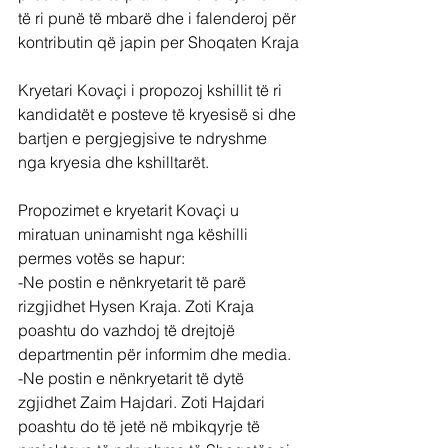
të ri punë të mbarë dhe i falenderoj për 
kontributin që japin per Shoqaten Kraja
Kryetari Kovaçi i propozoj kshillit të ri 
kandidatët e posteve të kryesisë si dhe 
bartjen e pergjegjsive te ndryshme 
nga kryesia dhe kshilltarët.
Propozimet e kryetarit Kovaçi u 
miratuan uninamisht nga këshilli 
permes votës se hapur:
-Ne postin e nënkryetarit të parë 
rizgjidhet Hysen Kraja. Zoti Kraja 
poashtu do vazhdoj të drejtojë 
departmentin për informim dhe media.
-Ne postin e nënkryetarit të dytë 
zgjidhet Zaim Hajdari. Zoti Hajdari 
poashtu do të jetë në mbikqyrje të 