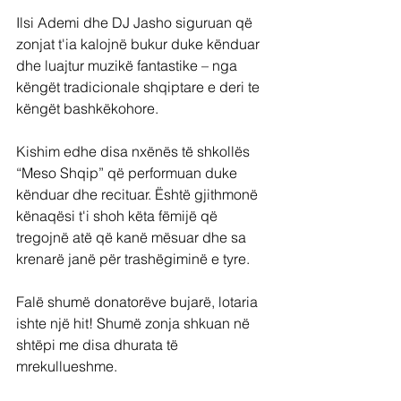
Ilsi Ademi dhe DJ Jasho siguruan që 
zonjat t'ia kalojnë bukur duke kënduar 
dhe luajtur muzikë fantastike – nga 
këngët tradicionale shqiptare e deri te 
këngët bashkëkohore.
Kishim edhe disa nxënës të shkollës 
“Meso Shqip” që performuan duke 
kënduar dhe recituar. Është gjithmonë 
kënaqësi t'i shoh këta fëmijë që 
tregojnë atë që kanë mësuar dhe sa 
krenarë janë për trashëgiminë e tyre.
Falë shumë donatorëve bujarë, lotaria 
ishte një hit! Shumë zonja shkuan në 
shtëpi me disa dhurata të 
mrekullueshme.