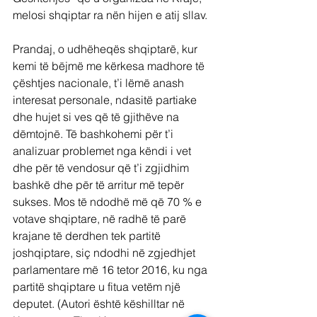
melosi shqiptar ra nën hijen e atij sllav.
Prandaj, o udhëheqës shqiptarë, kur 
kemi të bëjmë me kërkesa madhore të 
çështjes nacionale, t’i lëmë anash 
interesat personale, ndasitë partiake 
dhe hujet si ves që të gjithëve na 
dëmtojnë. Të bashkohemi për t’i 
analizuar problemet nga këndi i vet 
dhe për të vendosur që t’i zgjidhim 
bashkë dhe për të arritur më tepër 
sukses. Mos të ndodhë më që 70 % e 
votave shqiptare, në radhë të parë 
krajane të derdhen tek partitë 
joshqiptare, siç ndodhi në zgjedhjet 
parlamentare më 16 tetor 2016, ku nga 
partitë shqiptare u fitua vetëm një 
deputet. (Autori është këshilltar në 