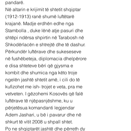
pandarë.
Në altarin e krijimit të shtetit shqiptar 
(1912-1913) ranë shumë luftëtarë 
krajanë. Madje erdhën edhe nga 
Stambolla , duke lënë atje pasuri dhe 
shtëpi ndërsa shpirtin në Tarabosh në 
Shkodërlacën e shtrejtë dhe të dashur. 
Përkundër luftërave dhe sukeseseve 
në fushëbeteja, diplomacia dhelpërore 
e disa shteteve bëri që gjysma e 
kombit dhe shumica nga këto troje 
ngelën jashtë shtetit amë, i cili do të 
kufizohet me ish- trojet e veta, pra me 
vetveten. I gëzohemi Kosovës që falë 
luftërave të njëpasnjëshme, ku u 
përjetësua komandanti legjendar 
Adem Jashari, u bë i pavarur dhe në 
shkurt të vitit 2008 u shpall shtet.
Po ne shqiptarët jashtë dhe përreth dy 