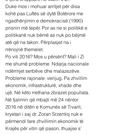
Duke mos i mohuar arritjet për disa 
kohë pas Luftës së dytë Botërore me 
ngadhënjimin e demokracisë (1990) 
prisnin më tepër. Por as ne si politikë e 
politikanë nuk bëmë as nuk po bëjmë 
atë që na takon. Përplasjet na i 
rrënojnë themelet.
Po viti 2016? Mos u përsërit? Mali i Zi 
me shumë probleme. Ndarja nacionale 
ndërmjet serbëve dhe malazezëve. 
Probleme rajonale: verijug. Pa zhvillim 
ekonomik, infrastrukturë, xhade dhe 
ujë. Në këto rrethana zbrazet popullata.
Në fjalimin që mbajti më 24 nëntor 
2016 në ditën e Komunës së Tivarit, 
kryetari i saj dr. Zoran Srzentiq nuk e 
përmendi fare zhvillimin ekonomik të 
Krajës për vitin që pason, thuajse s’ 