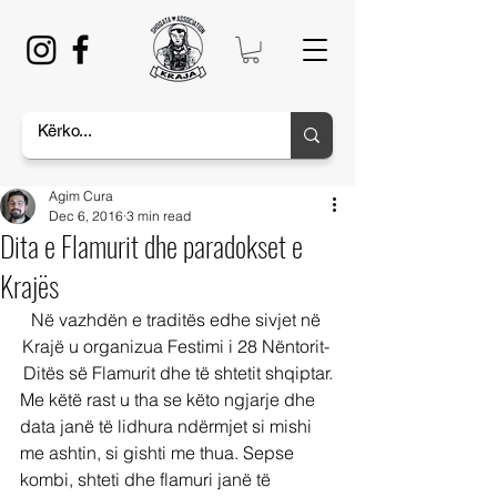
Agim Cura
Dec 6, 2016
3 min read
Dita e Flamurit dhe paradokset e
Krajës
Në vazhdën e traditës edhe sivjet në 
Krajë u organizua Festimi i 28 Nëntorit- 
Ditës së Flamurit dhe të shtetit shqiptar.
Me këtë rast u tha se këto ngjarje dhe 
data janë të lidhura ndërmjet si mishi 
me ashtin, si gishti me thua. Sepse 
kombi, shteti dhe flamuri janë të 