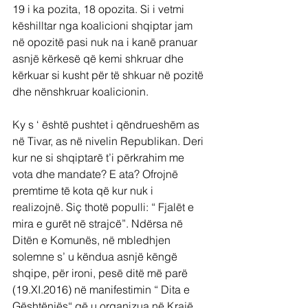
19 i ka pozita, 18 opozita. Si i vetmi 
këshilltar nga koalicioni shqiptar jam 
në opozitë pasi nuk na i kanë pranuar 
asnjë kërkesë që kemi shkruar dhe 
kërkuar si kusht për të shkuar në pozitë 
dhe nënshkruar koalicionin.
Ky s ‘ është pushtet i qëndrueshëm as 
në Tivar, as në nivelin Republikan. Deri 
kur ne si shqiptarë t’i përkrahim me 
vota dhe mandate? E ata? Ofrojnë 
premtime të kota që kur nuk i 
realizojnë. Siç thotë populli: “ Fjalët e 
mira e gurët në strajcë”. Ndërsa në 
Ditën e Komunës, në mbledhjen 
solemne s’ u këndua asnjë këngë 
shqipe, për ironi, pesë ditë më parë 
(19.XI.2016) në manifestimin “ Dita e 
Gështënjës“ që u organizua në Krajë, 