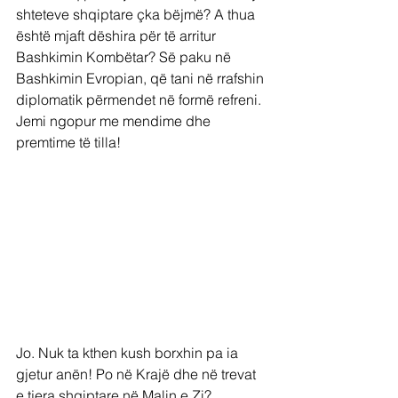
shteteve shqiptare çka bëjmë? A thua 
është mjaft dëshira për të arritur 
Bashkimin Kombëtar? Së paku në 
Bashkimin Evropian, që tani në rrafshin 
diplomatik përmendet në formë refreni. 
Jemi ngopur me mendime dhe 
premtime të tilla!
Jo. Nuk ta kthen kush borxhin pa ia 
gjetur anën! Po në Krajë dhe në trevat 
e tjera shqiptare në Malin e Zi?