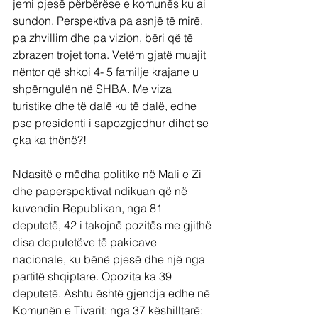
jemi pjesë përbërëse e komunës ku ai 
sundon. Perspektiva pa asnjë të mirë, 
pa zhvillim dhe pa vizion, bëri që të 
zbrazen trojet tona. Vetëm gjatë muajit 
nëntor që shkoi 4- 5 familje krajane u 
shpërngulën në SHBA. Me viza 
turistike dhe të dalë ku të dalë, edhe 
pse presidenti i sapozgjedhur dihet se 
çka ka thënë?!
Ndasitë e mëdha politike në Mali e Zi 
dhe paperspektivat ndikuan që në 
kuvendin Republikan, nga 81 
deputetë, 42 i takojnë pozitës me gjithë 
disa deputetëve të pakicave 
nacionale, ku bënë pjesë dhe një nga 
partitë shqiptare. Opozita ka 39 
deputetë. Ashtu është gjendja edhe në 
Komunën e Tivarit: nga 37 këshilltarë: 