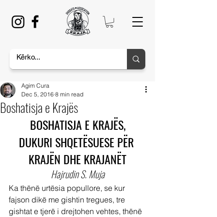
Agim Cura
Dec 5, 2016
8 min read
Boshatisja e Krajës
BOSHATISJA E KRAJËS,
DUKURI SHQETËSUESE PËR 
KRAJËN DHE KRAJANËT
Hajrudin S. Muja
Ka thënë urtësia popullore, se kur 
fajson dikë me gishtin tregues, tre 
gishtat e tjerë i drejtohen vehtes, thënë 