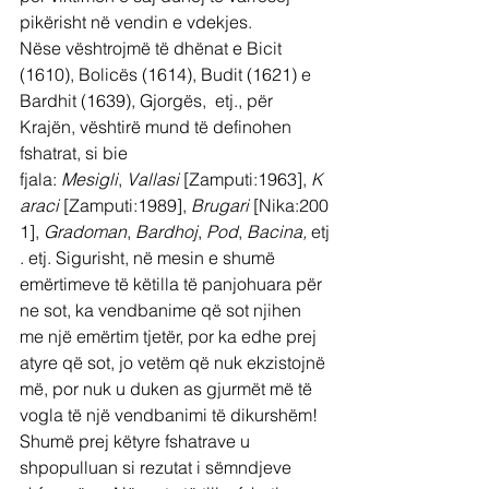
pikërisht në vendin e vdekjes.
Nëse vështrojmë të dhënat e Bicit 
(1610), Bolicës (1614), Budit (1621) e 
Bardhit (1639), Gjorgës,  etj., për 
Krajën, vështirë mund të definohen 
fshatrat, si bie 
fjala: 
Mesigli
, 
Vallasi
 [Zamputi:1963], 
K
araci 
[Zamputi:1989], 
Brugari 
[Nika:200
1], 
Gradoman
, 
Bardhoj
, 
Pod
, 
Bacina, 
etj
. etj. Sigurisht, në mesin e shumë 
emërtimeve të këtilla të panjohuara për 
ne sot, ka vendbanime që sot njihen 
me një emërtim tjetër, por ka edhe prej 
atyre që sot, jo vetëm që nuk ekzistojnë 
më, por nuk u duken as gjurmët më të 
vogla të një vendbanimi të dikurshëm! 
Shumë prej këtyre fshatrave u 
shpopulluan si rezutat i sëmndjeve 