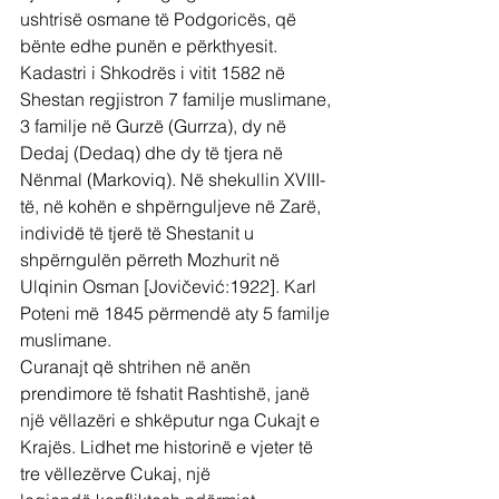
ushtrisë osmane të Podgoricës, që 
bënte edhe punën e përkthyesit. 
Kadastri i Shkodrës i vitit 1582 në 
Shestan regjistron 7 familje muslimane, 
3 familje në Gurzë (Gurrza), dy në 
Dedaj (Dedaq) dhe dy të tjera në 
Nënmal (Markoviq). Në shekullin XVIII-
të, në kohën e shpërnguljeve në Zarë, 
individë të tjerë të Shestanit u 
shpërngulën përreth Mozhurit në 
Ulqinin Osman [Jovičević:1922]. Karl 
Poteni më 1845 përmendë aty 5 familje 
muslimane.
Curanajt që shtrihen në anën 
prendimore të fshatit Rashtishë, janë 
një vëllazëri e shkëputur nga Cukajt e 
Krajës. Lidhet me historinë e vjeter të 
tre vëllezërve Cukaj, një 