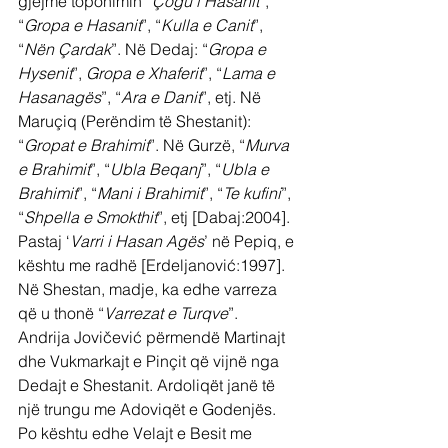
gjejmë toponimin “
Çogu i Hasanit
”, 
“
Gropa e Hasanit
”, “
Kulla e Canit
”, 
“
Nën Çardak
”. Në Dedaj: “
Gropa e 
Hysenit
”, 
Gropa e Xhaferit
”, “
Lama e 
Hasanagës
”, “
Ara e Danit
”, etj. Në 
Maruçiq (Perëndim të Shestanit): 
“
Gropat e Brahimit
”. Në Gurzë, “
Murva 
e Brahimit
”, “
Ubla Beqanj
”, “
Ubla e 
Brahimit
”, “
Mani i Brahimit
”, “
Te kufini
”, 
“
Shpella e Smokthit
”, etj [Dabaj:2004]. 
Pastaj ‘
Varri i Hasan Agës
’ në Pepiq, e 
kështu me radhë [Erdeljanović:1997]. 
Në Shestan, madje, ka edhe varreza 
që u thonë “
Varrezat e Turqve
”.
Andrija Jovičević përmendë Martinajt 
dhe Vukmarkajt e Pinçit që vijnë nga 
Dedajt e Shestanit. Ardoliqët janë të 
një trungu me Adoviqët e Godenjës. 
Po kështu edhe Velajt e Besit me 