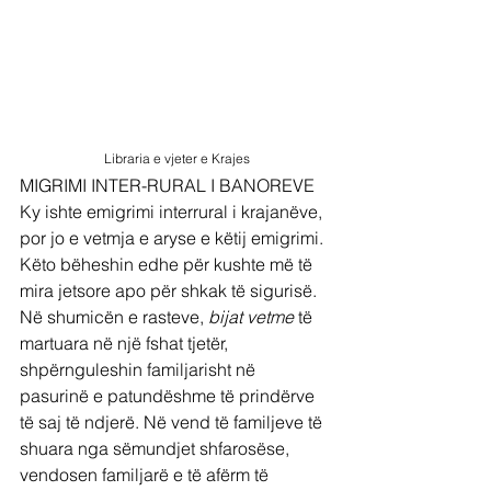
 Libraria e vjeter e Krajes
MIGRIMI INTER-RURAL I BANOREVE
Ky ishte emigrimi interrural i krajanëve, 
por jo e vetmja e aryse e këtij emigrimi. 
Këto bëheshin edhe për kushte më të 
mira jetsore apo për shkak të sigurisë. 
Në shumicën e rasteve, 
bijat vetme
 të 
martuara në një fshat tjetër, 
shpërnguleshin familjarisht në 
pasurinë e patundëshme të prindërve 
të saj të ndjerë. Në vend të familjeve të 
shuara nga sëmundjet shfarosëse, 
vendosen familjarë e të afërm të 