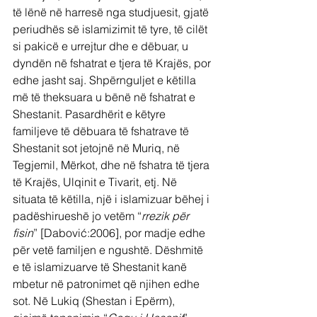
të lënë në harresë nga studjuesit, gjatë 
periudhës së islamizimit të tyre, të cilët 
si pakicë e urrejtur dhe e dëbuar, u 
dyndën në fshatrat e tjera të Krajës, por 
edhe jasht saj. Shpërnguljet e këtilla 
më të theksuara u bënë në fshatrat e 
Shestanit. Pasardhërit e këtyre 
familjeve të dëbuara të fshatrave të 
Shestanit sot jetojnë në Muriq, në 
Tegjemil, Mërkot, dhe në fshatra të tjera 
të Krajës, Ulqinit e Tivarit, etj. Në 
situata të këtilla, një i islamizuar bëhej i 
padëshirueshë jo vetëm “
rrezik për 
fisin
” [Dabović:2006], por madje edhe 
për vetë familjen e ngushtë. Dëshmitë 
e të islamizuarve të Shestanit kanë 
mbetur në patronimet që njihen edhe 
sot. Në Lukiq (Shestan i Epërm), 