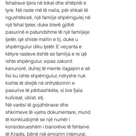
fshatrave tjera në tokat dhe shtëpitë e 
tyre. Në raste më të rralla, për shkak të 
ngushtësisë, një familje shpërngulej në 
një fshat tjeter, duke blerë gjithë 
pasurinë e patundshme të një familjeje 
tjetër, që shiste mallin e tij, duke u 
shpërngulur diku tjetër. E veçanta e 
këtyre rasteve është se familja e re që 
ishte shpëngulur, sipas zakonit 
kanunorë, duhej të merrte 
llagepin
 e ati 
fisi ku ishte shpërngulur, ndryshe nuk 
kishte të drejtë në shfrytëzimin e 
pasurive të përbashkëta, si bie fjala 
kullosat, ublat, etj.
Në varësi të gojdhënave dhe 
shkrimeve të vjetra dokumentare, mund 
të konkludojmë se një numër i 
konsiderueshëm i banorëve të fshtarve 
të Krajës, bënë një emigrim interrural, 