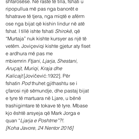
shfarosëse. Në raste të tilla, fshati u 
ripopullua më pas nga banorët e 
fshatrave të tjera, nga miqtë e afërm 
ose nga bijat që kishin lindur në atë 
fshat. I tillë ishte fshati 
Shirokë
, që 
“Murtaja” nuk kishte kursyer as një të 
vetëm. Joviçeviqi kishte gjetur aty fiset 
e ardhura më pas me 
mbiemrin 
Ftjani
, 
Ljarja, Shestani, 
Aruçajt, Muriqi, Kraja dhe 
Kalicajt
 [Jovičević:1922]. Për 
fshatin 
Pod
 thuhet gjithashtu se i 
çfarosi një sëmundje, dhe pastaj bijat 
e tyre të martuara në Ljare, u bënë 
trashigimtare të tokave të tyre. Mbase 
kjo është arsyeja që Mark Jorga e 
quan “
Ljarja e Poshtme”?!. 
[Koha Javore, 24 Nentor 2016]