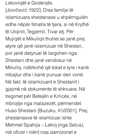
Lekoviqët e Godenjës 
[Jovičević:1922]. Disa familje të 
islamizuara shestanase u shpërngulën 
edhe nëpër fshatra të tjera, si në Krythë 
të Ulqinit, Tegjemil, Tivar etj. Për 
Mujiqët e Mikuliqit thuhet se janë prej 
atyre që janë islamizuar në Shestan, 
por janë detyruar të largohen nga 
Shestani dhe janë vendosur në 
Mikuliq, ndërkohë që tokat e tyre i kanë 
mbajtur dhe i kanë punuar deri vonë.
Në fakt, të islamizuarit e Shestanit i 
gjejmë në dokumente të shkruara. Në 
tregimet për Betejën e Krricës, në 
mbrojtje nga malazezët, përmendet 
Huso Shestani [Buzuku, 
#3
/2001]. Prej 
shestanasve të islamizuar ishte 
Mehmet Spahija – Lekiq (nga Selca), 
një oficer i njërit nga garnizonet e 