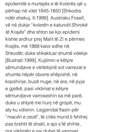
epidemitë e murtajës e të Kolerës që u 
përhap në vitet 1845-1850 [Shkodra 
ndër shekuj, II:1999]. Austriaku Fosell, 
vë në dukje “
kolerën e katundit Shirokë 
të Krajës
” dhe shton se kjo epidemi 
kishte ardhur prej Malit të Zi e përmes 
Krajës, më 1868 kaloi edhe në 
Shkodër, duke shkaktuar shumë vdekje 
[Bushati:1999]. Kujtimin e këtyre 
sëmundjeve e vërtetojnë sot varrezat e 
shumta nëpër oborre shëpishë, në 
kopshinje, buzë rruge, në ara, në pyje 
e gjetkë, pasi viktimat e këtyre 
sëmundjeve varroseshin sa më parë, 
duke u shtyrë me hunj në gropë, mu 
aty ku vdisnin. Legjendat flasin për 
“
macën e zezë
”, të cilës mund ti fshihej 
pas bishtit të shatit, e ajo s’të shihte, 
por viktimën e saj duhej të varrosej 