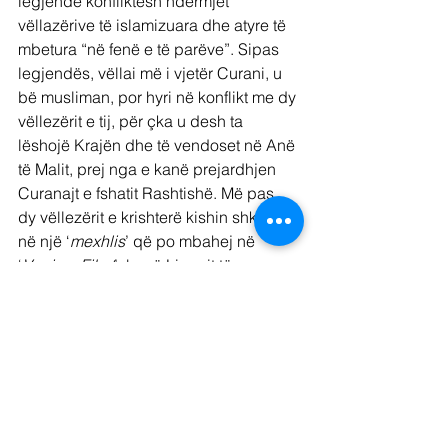
legjendë konfliktesh ndërmjet 
vëllazërive të islamizuara dhe atyre të 
mbetura “në fenë e të parëve”. Sipas 
legjendës, vëllai më i vjetër Curani, u 
bë musliman, por hyri në konflikt me dy 
vëllezërit e tij, për çka u desh ta 
lëshojë Krajën dhe të vendoset në Anë 
të Malit, prej nga e kanë prejardhjen 
Curanajt e fshatit Rashtishë. Më pas, 
dy vëllezërit e krishterë kishin shkuar 
në një ‘
mexhlis
’ që po mbahej në 
‘
Vanin e Fikut
’, buzë Liqenit të 
Shkodrës. Nga bisedat e bëra aty, apo 
mbase me dyshime të mëparshme, 
vëllai tjetër mu në këtë ‘mexhlis’ u bë 
musliman, por edhe viktimë e vëllait të 
krishterë, i cili edhe ai vetë më pas u 
bë musliman [Muja:2009].
Krajanët qysh heret filluan të 