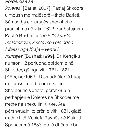
epidemisë së 
kolerës” 
[Barleti:2007]
.
 Pastaj Shkodra 
u mbush me malësorë – thotë Barleti. 
Sëmundja e murtajës shënohet e 
pranishme në vitin 1692, kur Sulejman 
Pashë Bushatliu “
në luftë kundër 
malazezëve, kishte me vete edhe 
luftëtar nga Kraja – vendi i 
murtajës”
[Bushati:1999]
. 
Dr. Kërrçiku 
numron 12 periudha epidemie në 
Shkodër, që nga viti 1761- 1821 
[Kërrçiku:1962]. Disa udhëtar të huaj 
me funksione diplomatike në 
Shqipërinë Veriore, përshkruajn 
përhapjen e Kolerës në Shkodër me 
rrethe në shekullin XIX-të. Ata 
përshkruajn kolerën e vitit 1831, gjatë 
rrethimit të Mustafa Pashës në Kala. J. 
Spencer më 1853 jep të dhëna mbi 