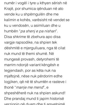
numër i vogël i tyre u kthyen sërish në 
Krajë, por shumica qënduan në ato 
vende ku u shpërngulën dhe me 
kalimin e kohës, varësisht në vendet se 
ku u vendosën, u asimiluan dhe u 
humbën “
pa shenj e pa nishan
”.
Disa shkrime të zbehura apo disa 
vargje rapsodike, na shpien tek 
dëshmitë e mjergulluara, nga të cilat 
nuk mund të themi shumë. Në 
mungesë provash, detyrohemi të 
marrim ndonjë variant këngësh e 
legjendash, por as këta nuk na 
mjaftojnë, nëse nuk përdorim edhe 
logjiken, që në të shumtën e rasteve i 
thonë “
marrje me mend
”, e 
shpeshëherë nuk na shpien askund! 
Dhe prandaj mund ti japim historisë 
verzionin që duam dhe ti arsyetojmë 