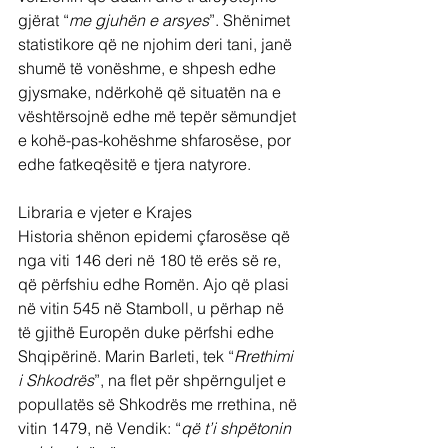
gjërat “
me gjuhën e arsyes
”. Shënimet 
statistikore që ne njohim deri tani, janë 
shumë të vonëshme, e shpesh edhe 
gjysmake, ndërkohë që situatën na e 
vështërsojnë edhe më tepër sëmundjet 
e kohë-pas-kohëshme shfarosëse, por 
edhe fatkeqësitë e tjera natyrore.
Libraria e vjeter e Krajes
Historia shënon epidemi çfarosëse që 
nga viti 146 deri në 180 të erës së re, 
që përfshiu edhe Romën. Ajo që plasi 
në vitin 545 në Stamboll, u përhap në 
të gjithë Europën duke përfshi edhe 
Shqipërinë. Marin Barleti, tek “
Rrethimi 
i Shkodrës
”, na flet për shpërnguljet e 
popullatës së Shkodrës me rrethina, në 
vitin 1479, në Vendik: “
që t’i shpëtonin 