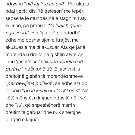
ndryshe “
një faj ti, e tre unë
”. Por akuza 
ndaj tjetrit, disi ‘të qetëson’ më tepër, 
sepse të lë mundësinë e stagnimit aty 
ku ishe, pa pranuar “
të luajsh gurin 
nga vendi
”. E njëjta gjë po ndodhë 
edhe me boshatisjen e Krajës, me 
akuzues e me të akuzuar. Ata që janë 
mbrënda u drejtojnë gishtin atyre që 
janë ‘jashtë’ se “
shkelën vendin e të 
parëve”, 
ndërkohë që të jashtmit, u 
drejtojnë gishtin të mbrendëshmëve 
“
për devijime politike
”, se edhe ata do 
të iknin “
po të kishin ku të shkonin
”. Në 
këtë mënyrë, u krijuan ndasitë në “
ne
” 
dhe “
ju
”, që shpeshëherë marrin 
drejtim të gabuar dhe nuk shërojnë 
plagën e krijuar.