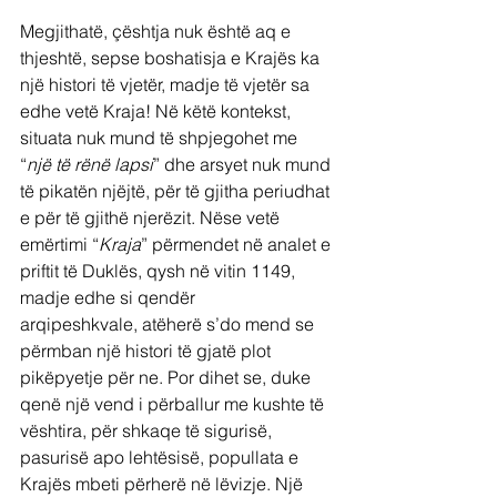
Megjithatë, çështja nuk është aq e 
thjeshtë, sepse boshatisja e Krajës ka 
një histori të vjetër, madje të vjetër sa 
edhe vetë Kraja! Në këtë kontekst, 
situata nuk mund të shpjegohet me 
“
një të rënë lapsi
” dhe arsyet nuk mund 
të pikatën njëjtë, për të gjitha periudhat 
e për të gjithë njerëzit. Nëse vetë 
emërtimi “
Kraja
” përmendet në analet e 
priftit të Duklës, qysh në vitin 1149, 
madje edhe si qendër 
arqipeshkvale, atëherë s’do mend se 
përmban një histori të gjatë plot 
pikëpyetje për ne. Por dihet se, duke 
qenë një vend i përballur me kushte të 
vështira, për shkaqe të sigurisë, 
pasurisë apo lehtësisë, popullata e 
Krajës mbeti përherë në lëvizje. Një 